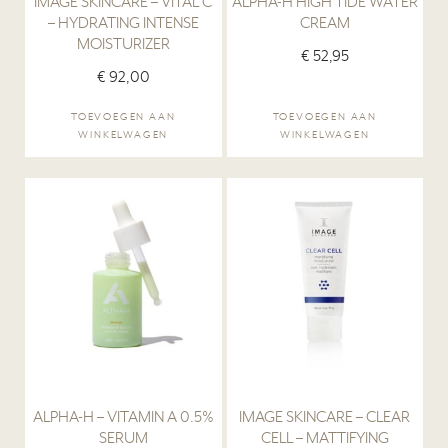
IMAGE SKINCARE – VITAL C
ALPHA-H HIGH TIDE WATER
– HYDRATING INTENSE
CREAM
MOISTURIZER
€
52,95
€
92,00
TOEVOEGEN AAN
TOEVOEGEN AAN
WINKELWAGEN
WINKELWAGEN
ALPHA-H – VITAMIN A 0.5%
IMAGE SKINCARE – CLEAR
SERUM
CELL – MATTIFYING