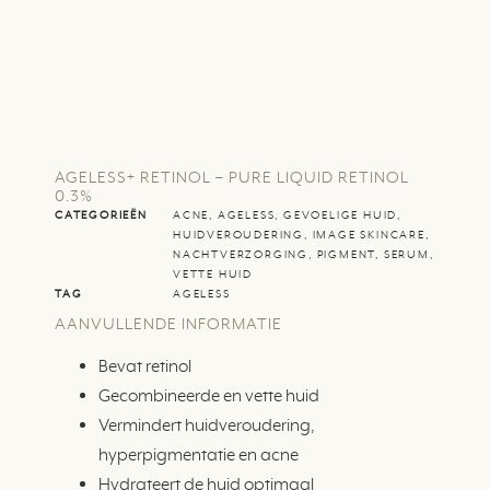
AGELESS+ RETINOL – PURE LIQUID RETINOL
0.3%
CATEGORIEËN
ACNE
,
AGELESS
,
GEVOELIGE HUID
,
HUIDVEROUDERING
,
IMAGE SKINCARE
,
NACHTVERZORGING
,
PIGMENT
,
SERUM
,
VETTE HUID
TAG
AGELESS
AANVULLENDE INFORMATIE
Bevat retinol
Gecombineerde en vette huid
Vermindert huidveroudering,
hyperpigmentatie en acne
Hydrateert de huid optimaal