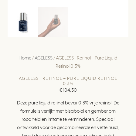
Home
/
AGELESS
/ AGELESS+ Retinol – Pure Liquid
Retinol 0.3%
AGELESS+ RETINOL – PURE LIQUID RETINOL
0.3%
€
104,50
Deze pure liquid retinol bevat 0,3% vrije retinol. De
formule is verrijkt met bisabolol en gember om
roodheid en irritatie te verminderen. Speciaal
ontwikkeld voor de gecombineerde en vette huid,
biedt deze olie intensieve hydratatie en helpt