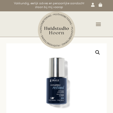
Vakkundig, eerlijk advies en persoonlijke aandacht
staan bij mij voorop