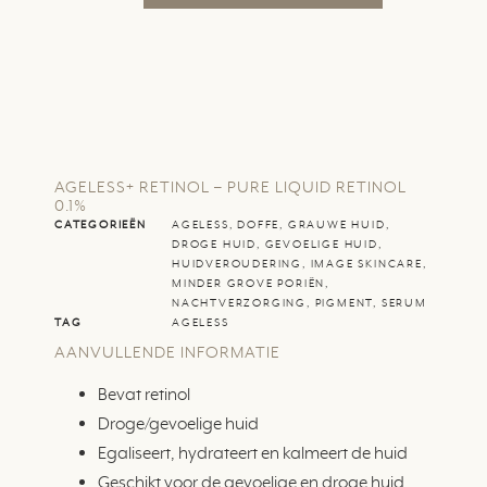
AGELESS+ RETINOL – PURE LIQUID RETINOL
0.1%
CATEGORIEËN
AGELESS
,
DOFFE, GRAUWE HUID
,
DROGE HUID
,
GEVOELIGE HUID
,
HUIDVEROUDERING
,
IMAGE SKINCARE
,
MINDER GROVE PORIËN
,
NACHTVERZORGING
,
PIGMENT
,
SERUM
TAG
AGELESS
AANVULLENDE INFORMATIE
Bevat retinol
Droge/gevoelige huid
Egaliseert, hydrateert en kalmeert de huid
Geschikt voor de gevoelige en droge huid