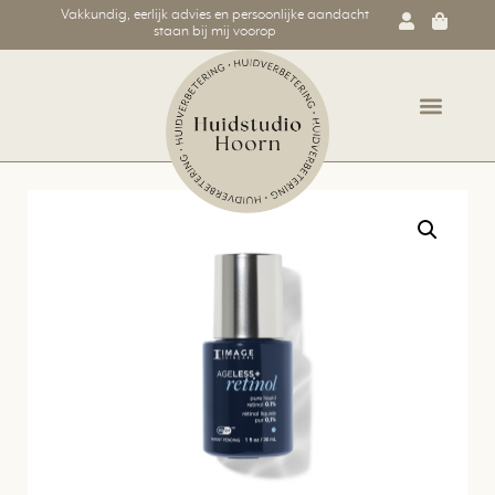
Vakkundig, eerlijk advies en persoonlijke aandacht
staan bij mij voorop